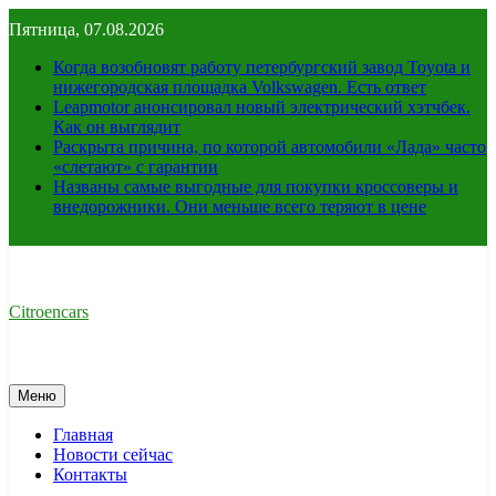
Перейти
Пятница, 07.08.2026
к
содержимому
Когда возобновят работу петербургский завод Toyota и
нижегородская площадка Volkswagen. Есть ответ
Leapmotor анонсировал новый электрический хэтчбек.
Как он выглядит
Раскрыта причина, по которой автомобили «Лада» часто
«слетают» с гарантии
Названы самые выгодные для покупки кроссоверы и
внедорожники. Они меньше всего теряют в цене
Citroencars
Меню
Главная
Новости сейчас
Контакты