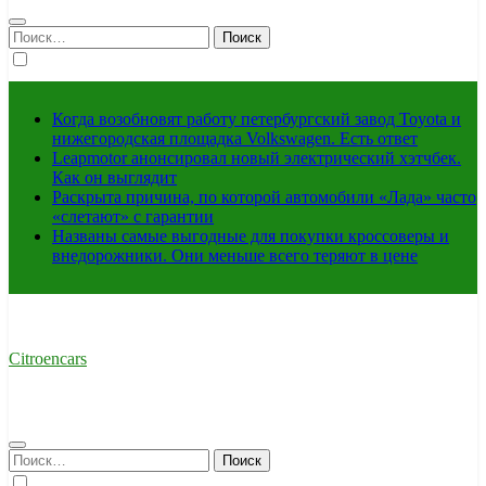
Найти:
Когда возобновят работу петербургский завод Toyota и
нижегородская площадка Volkswagen. Есть ответ
Leapmotor анонсировал новый электрический хэтчбек.
Как он выглядит
Раскрыта причина, по которой автомобили «Лада» часто
«слетают» с гарантии
Названы самые выгодные для покупки кроссоверы и
внедорожники. Они меньше всего теряют в цене
Citroencars
Найти: