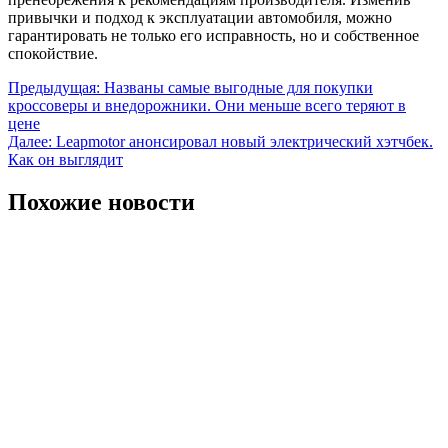
привычки и подход к эксплуатации автомобиля, можно
гарантировать не только его исправность, но и собственное
спокойствие.
Навигация
Предыдущая:
Названы самые выгодные для покупки
кроссоверы и внедорожники. Они меньше всего теряют в
по
цене
записям
Далее:
Leapmotor анонсировал новый электрический хэтчбек.
Как он выглядит
Похожие новости