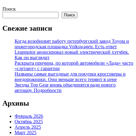
Поиск
Поиск
Свежие записи
Когда возобновят работу петербургский завод Toyota и
нижегородская площадка Volkswagen. Есть ответ
Leapmotor анонсировал новый электрический хэтчбек.
Как он выглядит
Раскрыта причина, по которой автомобили «Лада» часто
«слетают» с гарантии
Названы самые выгодные для покупки кроссоверы и
внедорожники. Они меньше всего теряют в цене
Звезды Top Gear вновь объединятся ради нового
автошоу. Подробности
Архивы
Февраль 2026
Октябрь 2025
Апрель 2025
Март 2025