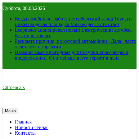
Перейти
Суббота, 08.08.2026
к
содержимому
Когда возобновят работу петербургский завод Toyota и
нижегородская площадка Volkswagen. Есть ответ
Leapmotor анонсировал новый электрический хэтчбек.
Как он выглядит
Раскрыта причина, по которой автомобили «Лада» часто
«слетают» с гарантии
Названы самые выгодные для покупки кроссоверы и
внедорожники. Они меньше всего теряют в цене
Citroencars
Меню
Главная
Новости сейчас
Контакты