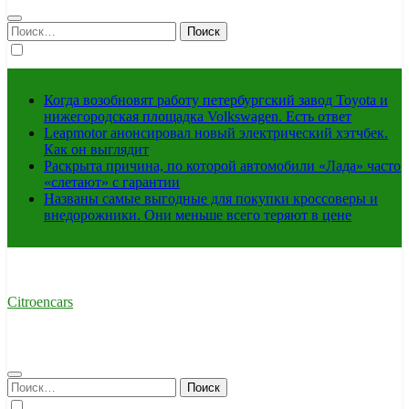
Найти:
Когда возобновят работу петербургский завод Toyota и
нижегородская площадка Volkswagen. Есть ответ
Leapmotor анонсировал новый электрический хэтчбек.
Как он выглядит
Раскрыта причина, по которой автомобили «Лада» часто
«слетают» с гарантии
Названы самые выгодные для покупки кроссоверы и
внедорожники. Они меньше всего теряют в цене
Citroencars
Найти: